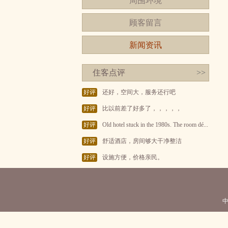
周围环境
顾客留言
新闻资讯
住客点评
>>
好评
还好，空间大，服务还行吧
好评
比以前差了好多了，，，，，
好评
Old hotel stuck in the 1980s. The room dé...
好评
舒适酒店，房间够大干净整洁
好评
设施方便，价格亲民。
中