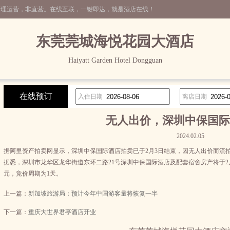
管理运营，非直营。在线互联，一键即达，就是酒店在线！
东莞莞城海悦花园大酒店
Haiyatt Garden Hotel Dongguan
在线预订
入住日期
离店日期
无人出价，深圳中保国际
2024.02.05
据阿里资产拍卖网显示，深圳中保国际酒店拍卖已于2月3日结束，因无人出价而流拍
据悉，深圳市龙华区龙华街道东环二路21号深圳中保国际酒店及配套宿舍房产将于2月2日
元，竞价周期为1天。
上一篇：
新加坡旅游局：预计今年中国游客量将恢复一半
下一篇：
重庆大世界君亭酒店开业