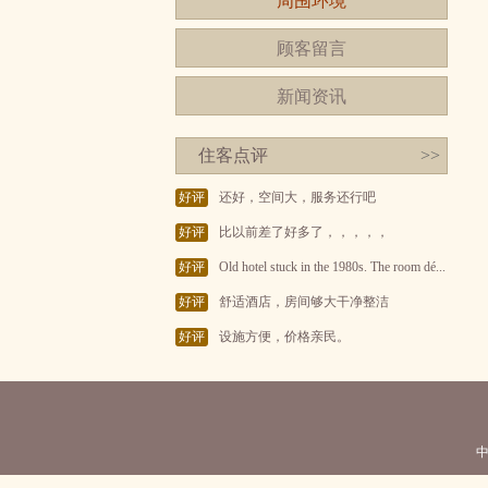
周围环境
顾客留言
新闻资讯
住客点评
>>
好评
还好，空间大，服务还行吧
好评
比以前差了好多了，，，，，
好评
Old hotel stuck in the 1980s. The room dé...
好评
舒适酒店，房间够大干净整洁
好评
设施方便，价格亲民。
中