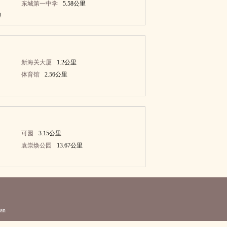
东城第一中学
5.58公里
里
新海关大厦
1.2公里
体育馆
2.56公里
可园
3.15公里
袁崇焕公园
13.67公里
an