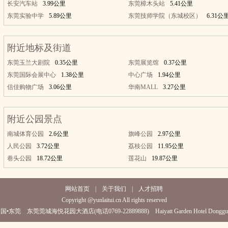
长安汽车站
3.99公里
东莞樟木头站
5.41公里
东莞实验中学
5.89公里
东莞技师学院（东城校区）
6.31公
附近地标及街道
东莞玉兰大剧院
0.35公里
东莞展览馆
0.37公里
东莞国际会展中心
1.38公里
中心广场
1.94公里
信佳购物广场
3.06公里
华南MALL
3.27公里
附近公园景点
南城体育公园
2.6公里
旗峰公园
2.97公里
人民公园
3.72公里
荔枝公园
11.95公里
巷头公园
18.72公里
莲花山
19.87公里
网站首页
|
关于我们
|
人才招聘
Copyright @yunlaitui.cn All rights reserved
国•东莞 东莞莞城海悦花园大酒店(电话0769-22889888) Haiyatt Garden Hotel Donggu