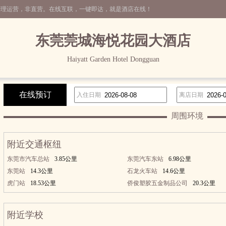
管理运营，非直营。在线互联，一键即达，就是酒店在线！
东莞莞城海悦花园大酒店
Haiyatt Garden Hotel Dongguan
在线预订
入住日期
离店日期
周围环境
附近交通枢纽
东莞市汽车总站
3.85公里
东莞汽车东站
6.98公里
东莞站
14.3公里
石龙火车站
14.6公里
虎门站
18.53公里
侨俊塑胶五金制品公司
20.3公里
附近学校